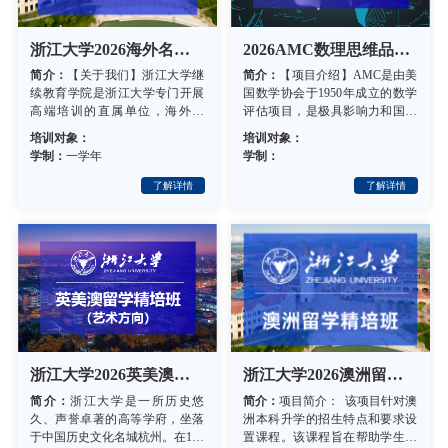
浙江大学2026海外名校留学精培（B）班招生简章
2026AMC数理思维品质提升培训（暑期） 招生简章
简介：
【关于我们】浙江大学继
简介：
【项目介绍】AMC是
续教育学院是浙江大学专门开展
国数学协会于1950年成立的
高端培训的直属单位，海外留
评估项目，是极具影响力和
了解详情
了解详情
学、来华进修等国际教育业务是
权威性的数学思维活动。学
培训对象：
培训对象：
学院事业的重要组成部分。自200
续多年开办AMC数理思维品
学制：
一学年
学制：
8年开办至今，学院培养了众多学
升培训班来，培训效果显著
生进入海外知名学府就读，历届
获佳绩。特设2026AMC课程
学生的…
班（暑期…
浙江大学2026英美澳留学精培班（艺术方向）招生简章
浙江大学2026澳洲留学精培班招生简章