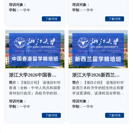
简介：
浙江大学是一所历史悠
简介：
项目简介： 该项目针
了解详情
了解详情
久、声誉卓著的高等学府，坐落
洲本科升学的招生特点和要
于中国历史文化名城杭州。在129
置课程。该课程旨在帮助学
年的办学历程中，浙江大学始终
高英语水平和丰富专业知识
培训对象：
培训对象：
秉承以“求是创新”为校训的优良
助学生提前适应大学课程，
学制：
一学年
学制：
一学年
传统，以天下为己任、以真理为
生更好的融入境外大学生活
依归，逐步形成了“勤学、修德、
基础。学生在浙江大学顺…
明…
浙江大学2026中国香港留学精培班招生简章
浙江大学2026新西兰留学精培招生简章
了解详情
了解详情
简介：
【项目介绍】 该项目针对
简介：
【项目介绍】 该项目
香港（全称：中华人民共和国香
新西兰本科升学的招生特点