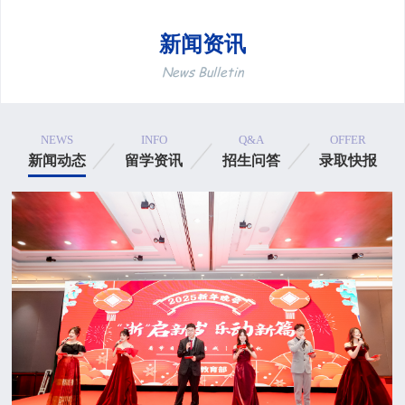
港特别行政区）高校升学的招生
求设置课程。该课程旨在帮
特点和要求设置课程。该课程旨
生提高英语水平和丰富专
培训对象：
培训对象：
在帮助学生提高英语水平和丰富
识，帮助学生提前适应大
新闻资讯
学制：
一学年
学制：
一学年
专业知识，帮助学生提前适应大
程，为学生更好的融入境外
News Bulletin
学课程，为学生更好的融…
生活奠定基础。学生在浙江大
NEWS
INFO
Q&A
OFFER
新闻动态
留学资讯
招生问答
录取快报