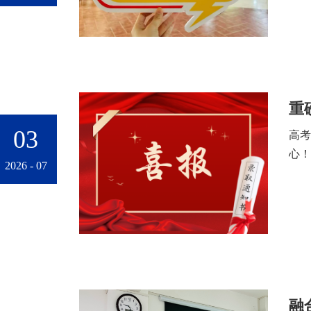
在
03
高
心！
2026 - 07
园出
育