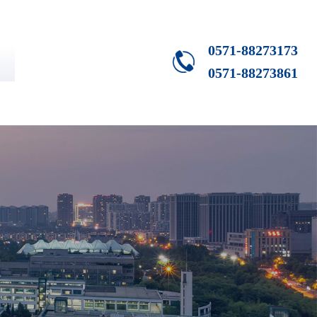
0571-88273173
0571-88273861