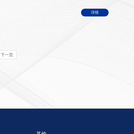
语环节上，学生家长代表尤志忠以最朴素的叮嘱，却
详情
…
下一页
其他