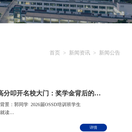
首页
>
新闻资讯
>
新闻公告
以高分叩开名校大门：奖学金背后的转轨答卷
生背景：郭同学 2026届OSSD培训班学生
就读…
详情