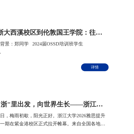
从浙大西溪校区到伦敦国王学院：往届学姐的传媒突围
生背景：郑同学 2024届OSSD培训班学生
…
详情
从"浙"里出发，向世界生长——浙江大学2026雅思提升班第一期顺利开班
7日，梅雨初歇，阳光正好。浙江大学2026雅思提升
第一期在紫金港校区正式拉开帷幕。来自全国各地、
揣求学梦想的学子们齐聚求是园，以饱满的热情开启