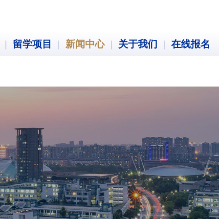
|
留学项目
|
新闻中心
|
关于我们
|
在线报名