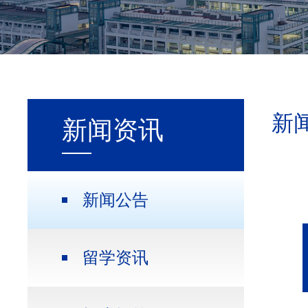
新
新闻资讯
新闻公告
留学资讯