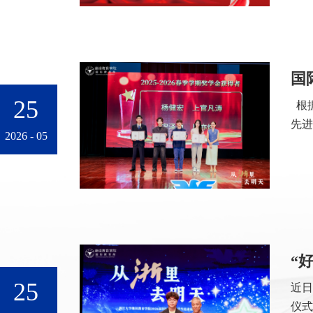
25
根
先进
2026 - 05
学生
25
近日
仪