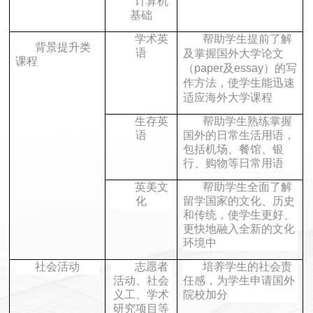
计算机
基础
学术英
帮助学生提前了解
背景提升类
语
及掌握国外大学论文
课程
（
paper及essay）的写
作方法，使学生能迅速
适应海外大学课程
生存英
帮助学生熟练掌握
语
国外的日常生活用语，
包括机场、餐馆、银
行、购物等日常用语
英美文
帮助学生全面了解
化
留学国家的文化、历史
和传统，使学生更好、
更快地融入全新的文化
环境中
社会活动
志愿者
培养学生的社会责
活动、社会
任感，为学生申请国外
义工、学术
院校加分
研究项目等