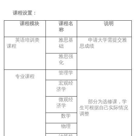
课程设置：
课程模块
课程名
说明
称
英语培训类
雅思基
申请大学需提交雅
课程
础
思成绩
雅思强
化
管理学
专业课程
宏观经
济学
微观经
部分为选修课，学
济学
生可根据自己实际情况
调整
数学
物理