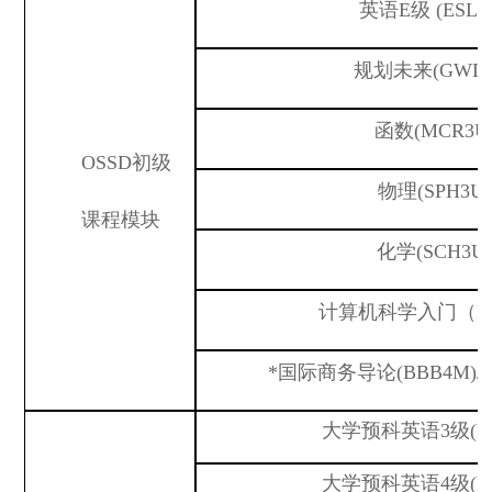
英语
E级 (ESLE
规划未来
(
GWL
函数
(
MCR3U
OSSD初级
物理
(SPH3U)
课程模块
化学
(SCH3U
计算机科学入门（
I
*
国际商务导论
(B
BB
4M)/
大学预科英语
3级(E
大学预科英语
4级(E