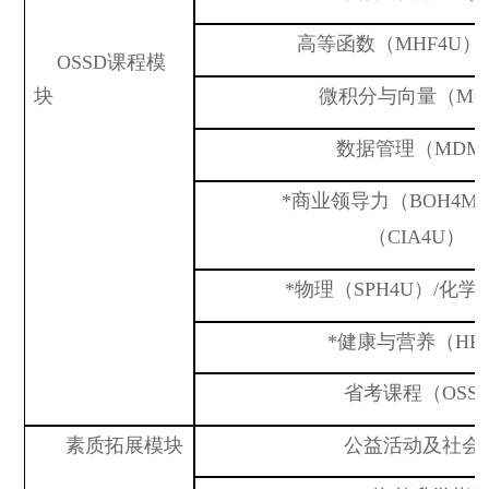
高等函数（
MHF4U）
OSSD课程模
块
微积分与向量（
MC
数据管理（
MDM
*商业领导力
（
B
OH
4M
（
CIA4U）
*
物理（
SPH4U）
/
化学
*健康与营养（HFA
省考课程（
OSS
素质拓展模块
公益活动及社会