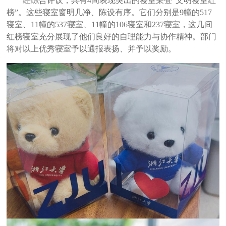
经综合评议，共有
4
间表现突出的寝室荣登
“
文明寝室
红
榜
”。这些寝室窗明几净、陈设有序
。它们分别是
9
幢的
517
寝室、
11
幢的
537
寝室、
11
幢的
106
寝室和
237
寝室
，这几间
红榜寝室充分展现了他们良好的自理能力与协作精神。部门
将对以上优秀寝室予以通报表扬、并予以奖励。