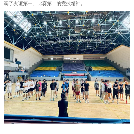
调了友谊第一、比赛第二的竞技精神。