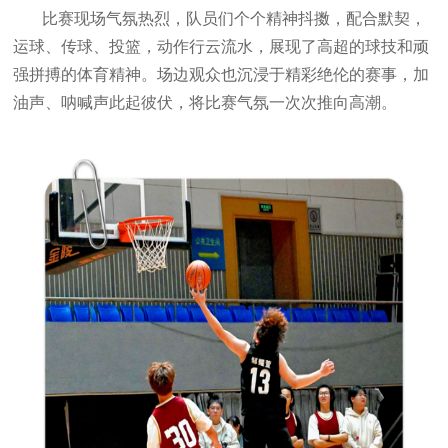
比赛现场气氛热烈，队员们个个精神抖擞，配合默契，
运球、传球、投篮，动作行云流水，展现了高超的球技和顽
强拼搏的体育精神。场边观众也沉浸于精彩绝伦的赛事，加
油声、呐喊声此起彼伏，将比赛气氛一次次推向高潮。