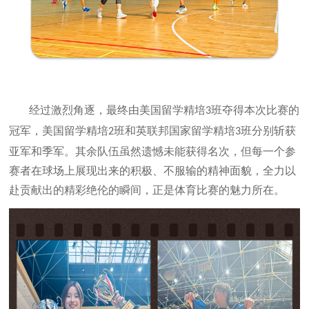
经过激烈角逐，最终由美国留学精培
班夺得本次比赛的
3
冠军，美国留学精培
班
和英联邦国家留学精培
班分别斩获
2
3
亚军和季军。其余队伍虽然遗憾未能获得名次，但每一个参
赛者在球场上展现出来的积极、不服输的精神面貌，全力以
赴贡献出的精彩绝伦的瞬间，正是体育比赛的魅力所在。